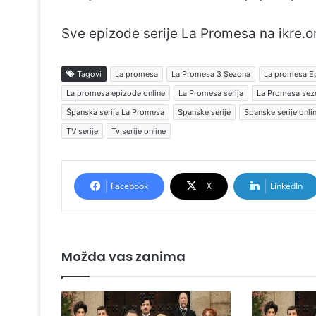
Sve epizode serije La Promesa na ikre.o
Tagovi
La promesa
La Promesa 3 Sezona
La promesa E
La promesa epizode online
La Promesa serija
La Promesa sez
Španska serija La Promesa
Spanske serije
Spanske serije onli
TV serije
Tv serije online
Facebook
X
LinkedIn
Možda vas zanima