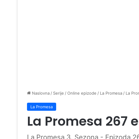
Naslovna
/
Serije
/
Online epizode
/
La Promesa
/
La Pro
La Promesa
La Promesa 267 
La Promesa 3. Sezona - Epizoda 2