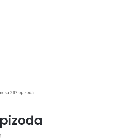
mesa 267 epizoda
epizoda
6