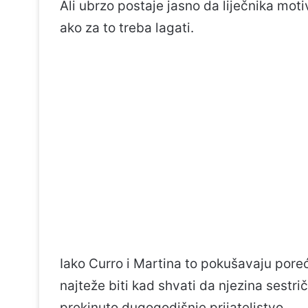
Ali ubrzo postaje jasno da liječnika moti
ako za to treba lagati.
Iako Curro i Martina to pokušavaju poreći
najteže biti kad shvati da njezina sestr
prekinuto dugogodišnje prijateljstvo.