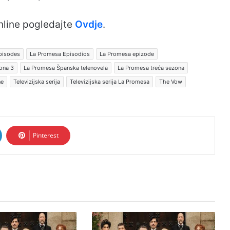
nline pogledajte
Ovdje
.
pisodes
La Promesa Episodios
La Promesa epizode
ona 3
La Promesa Španska telenovela
La Promesa treća sezona
ne
Televizijska serija
Televizijska serija La Promesa
The Vow
Pinterest