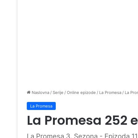
Naslovna
/
Serije
/
Online epizode
/
La Promesa
/
La Pro
La Promesa
La Promesa 252 
La Promesa 3. Sezona - Epizoda 11