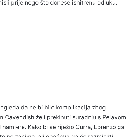
isli prije nego što donese ishitrenu odluku.
regleda da ne bi bilo komplikacija zbog
n Cavendish želi prekinuti suradnju s Pelayom
 namjere. Kako bi se riješio Curra, Lorenzo ga
to ne zanima, ali obećava da će razmisliti.