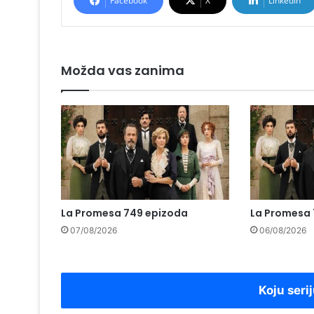
Facebook
X
LinkedIn
Možda vas zanima
La Promesa 749 epizoda
La Promesa 
07/08/2026
06/08/2026
Koju serij