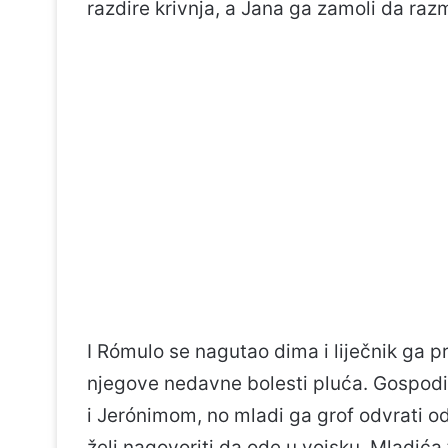
razdire krivnja, a Jana ga zamoli da razm
I Rómulo se nagutao dima i liječnik ga p
njegove nedavne bolesti pluća. Gospodi
i Jerónimom, no mladi ga grof odvrati od
želi nagovoriti da ode u vojsku. Mladića 