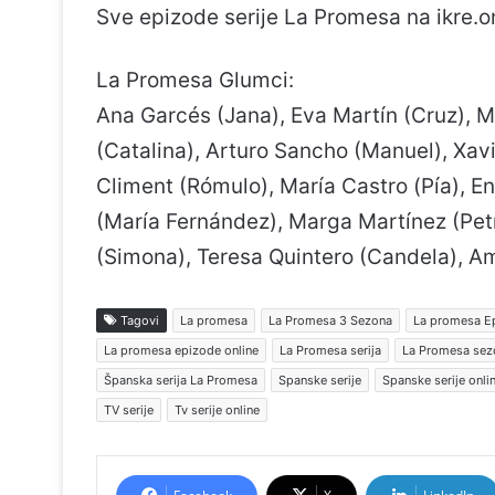
Sve epizode serije La Promesa na ikre.o
La Promesa Glumci:
Ana Garcés (Jana), Eva Martín (Cruz), 
(Catalina), Arturo Sancho (Manuel), Xav
Climent (Rómulo), María Castro (Pía), E
(María Fernández), Marga Martínez (Petr
(Simona), Teresa Quintero (Candela), A
Tagovi
La promesa
La Promesa 3 Sezona
La promesa E
La promesa epizode online
La Promesa serija
La Promesa sez
Španska serija La Promesa
Spanske serije
Spanske serije onli
TV serije
Tv serije online