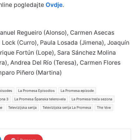
nline pogledajte
Ovdje
.
Manuel Regueiro (Alonso), Carmen Asecas
i Lock (Curro), Paula Losada (Jimena), Joaquín
nrique Fortún (Lope), Sara Sánchez Molina
a), Andrea Del Río (Teresa), Carmen Flores
mparo Piñero (Martina)
pisodes
La Promesa Episodios
La Promesa epizode
ona 3
La Promesa Španska telenovela
La Promesa treća sezona
ne
Televizijska serija
Televizijska serija La Promesa
The Vow