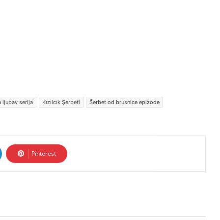
 ljubav serija
Kızılcık Şerbeti
Šerbet od brusnice epizode
Pinterest