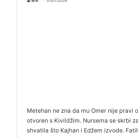
Ikre
31/07/2024
Metehan ne zna da mu Omer nije pravi ot
otvoren s Kivildžim. Nursema se skrbi 
shvatila što Kajhan i Edžem izvode. Fat