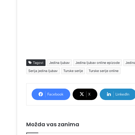
Tagovi
Jedina ljubav
Jedina ljubav online epizode
Jedina
Serija jedina ljubav
Turske serije
Turske serije online
Facebook
X
LinkedIn
Možda vas zanima