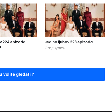
av 224 epizoda –
Jedina ljubav 223 epizoda
a
31/07/2024
u volite gledati ?