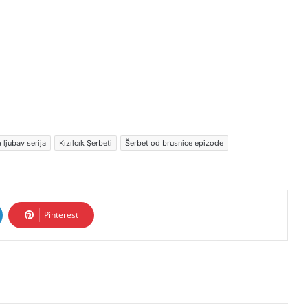
 ljubav serija
Kızılcık Şerbeti
Šerbet od brusnice epizode
Pinterest