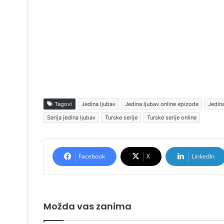
Tagovi
Jedina ljubav
Jedina ljubav online epizode
Jedina
Serija jedina ljubav
Turske serije
Turske serije online
Facebook
X
LinkedIn
Možda vas zanima