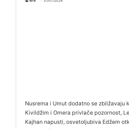
Ikre
31/07/2024
Nusrema i Umut dodatno se zbližavaju ka
Kivildžim i Omera privlače pozornost, Le
Kajhan napusti, osvetoljubiva Edžem otk