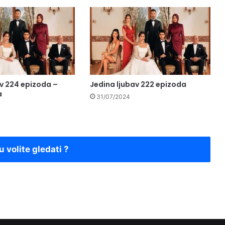
av 224 epizoda –
Jedina ljubav 222 epizoda
a
31/07/2024
u volite gledati ?