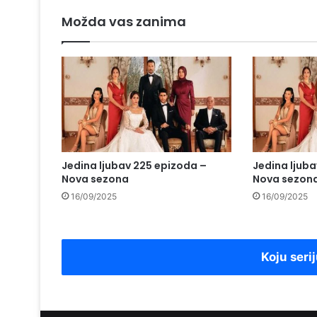
Možda vas zanima
Jedina ljubav 225 epizoda –
Jedina ljub
Nova sezona
Nova sezon
16/09/2025
16/09/2025
Koju serij