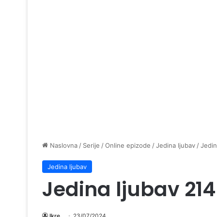
Naslovna
/
Serije
/
Online epizode
/
Jedina ljubav
/
Jedin
Jedina ljubav
Jedina ljubav 21
Ikre
23/07/2024