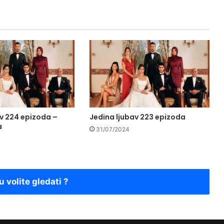
av 224 epizoda –
Jedina ljubav 223 epizoda
a
31/07/2024
u volite gledati ?