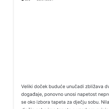
Veliki doček buduće unučadi zbližava dvij
događaje, ponovno unosi napetost nepro
se oko izbora tapeta za dječju sobu. Nil