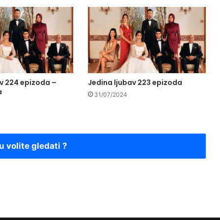
av 224 epizoda –
Jedina ljubav 223 epizoda
a
31/07/2024
u volite gledati ?