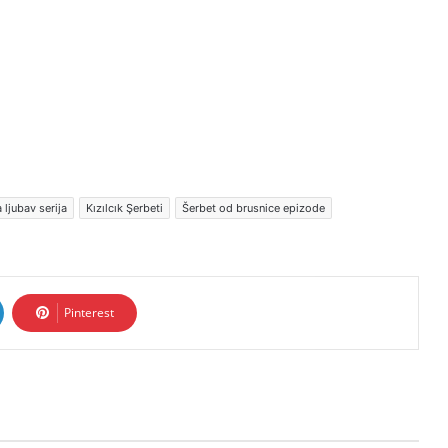
 ljubav serija
Kızılcık Şerbeti
Šerbet od brusnice epizode
Pinterest