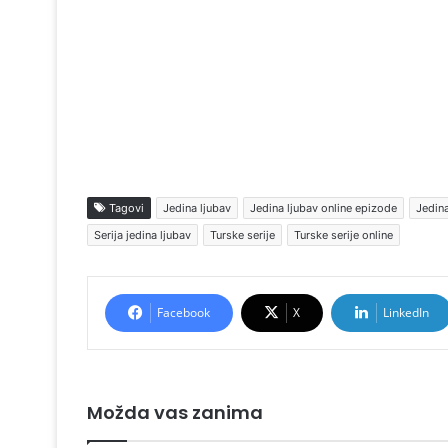
Tagovi
Jedina ljubav
Jedina ljubav online epizode
Jedina
Serija jedina ljubav
Turske serije
Turske serije online
Facebook
X
LinkedIn
Možda vas zanima