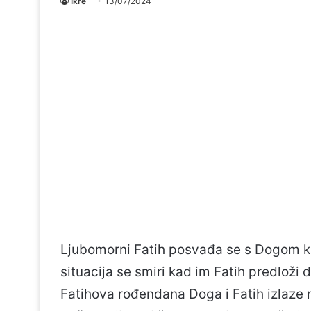
Ikre
13/07/2024
Ljubomorni Fatih posvađa se s Dogom ka
situacija se smiri kad im Fatih predlož
Fatihova rođendana Doga i Fatih izlaze n