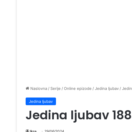
Naslovna
/
Serije
/
Online epizode
/
Jedina ljubav
/
Jedin
Jedina ljubav
Jedina ljubav 18
Ikre
29/06/2024