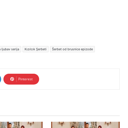
 ljubav serija
Kızılcık Şerbeti
Šerbet od brusnice epizode
Pinterest