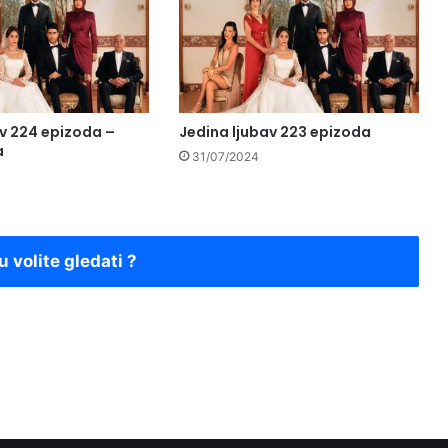
av 224 epizoda –
Jedina ljubav 223 epizoda
a
31/07/2024
u volite gledati ?