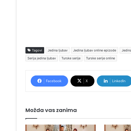
Tagovi
Jedina ljubav
Jedina ljubav online epizode
Jedina
Serija jedina ljubav
Turske serije
Turske serije online
Facebook
X
LinkedIn
Možda vas zanima