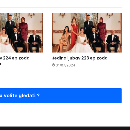
av 224 epizoda –
Jedina ljubav 223 epizoda
a
31/07/2024
u volite gledati ?