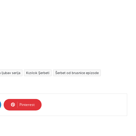
 ljubav serija
Kızılcık Şerbeti
Šerbet od brusnice epizode
Pinterest