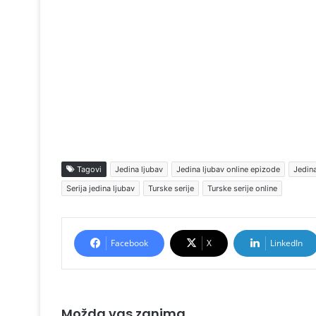
Tagovi
Jedina ljubav
Jedina ljubav online epizode
Jedina
Serija jedina ljubav
Turske serije
Turske serije online
Facebook
X
LinkedIn
Možda vas zanima