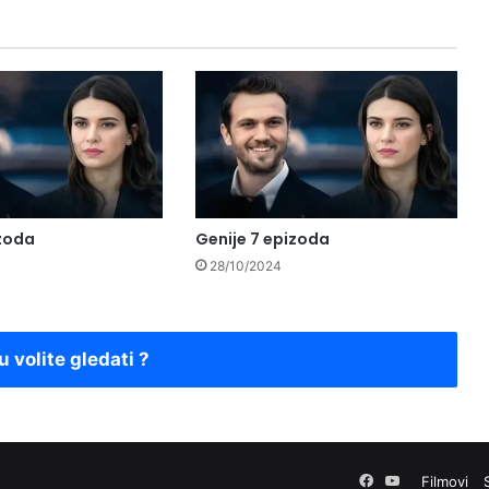
izoda
Genije 7 epizoda
28/10/2024
u volite gledati ?
Facebook
YouTube
Filmovi