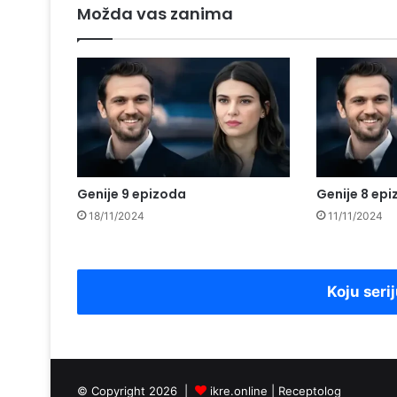
Možda vas zanima
Genije 9 epizoda
Genije 8 ep
18/11/2024
11/11/2024
Koju serij
© Copyright 2026 |
ikre.online |
Receptolog