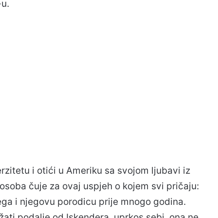
-u.
rzitetu i otići u Ameriku sa svojom ljubavi iz
 osoba čuje za ovaj uspjeh o kojem svi pričaju:
jega i njegovu porodicu prije mnogo godina.
ati podalje od Iskendera, uprkos sebi, ona ne