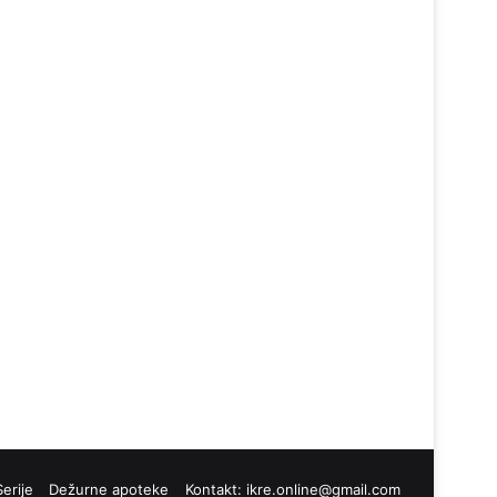
Serije
Dežurne apoteke
Kontakt:
ikre.online@gmail.com