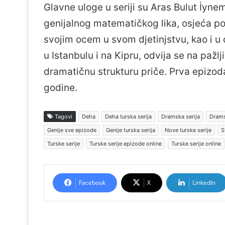
Glavne uloge u seriji su Aras Bulut İyne
genijalnog matematičkog lika, osjeća po
svojim ocem u svom djetinjstvu, kao i u 
u Istanbulu i na Kipru, odvija se na paž
dramatičnu strukturu priče. Prva epizod
godine.
Tagovi
Deha
Deha turska serija
Dramska serija
Dramsk
Genije sve epizode
Genije turska serija
Nove turske serije
S
Turske serije
Turske serije epizode online
Turske serije online
Facebook
X
LinkedIn