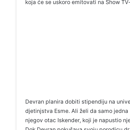
koja će se uskoro emitovati na Show TV
Devran planira dobiti stipendiju na unive
djetinjstva Esme. Ali želi da samo jedna
njegov otac Iskender, koji je napustio n
Dok Devran pokušava svoju porodicu drž