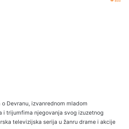
855
iča o Devranu, izvanrednom mladom
a i trijumfima njegovanja svog izuzetnog
urska televizijska serija u žanru drame i akcije