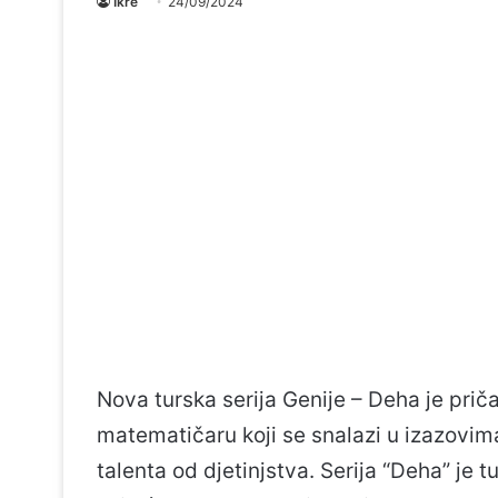
Ikre
24/09/2024
Nova turska serija Genije – Deha je pr
matematičaru koji se snalazi u izazovim
talenta od djetinjstva. Serija “Deha” je t