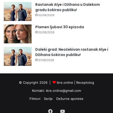
Rastanak Alye i Džihana u Dalekom
gradu šokirao publiku!
02/08/2026
Plamen ljubavi 30 epizoda
02/08/2026
Daleki grad: Neočekivan rastanak Alye i
Džihana šokirao publiku!
01/08/2026
© Copyright 2026 |
ikre.online |
Receptolog
Kontakt:
ikre.online@gmail.com
Filmovi
Serije
Dežurne apoteke
Facebook
YouTube