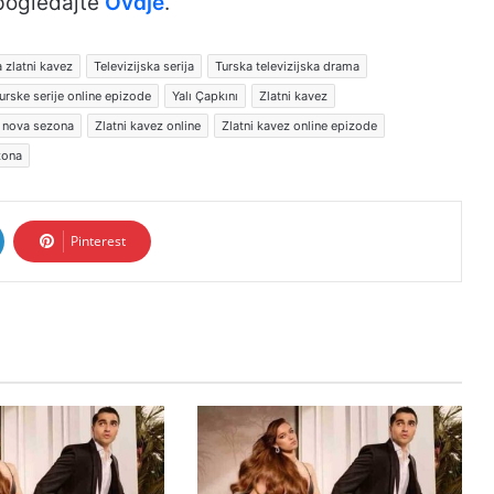
 pogledajte
Ovdje
.
a zlatni kavez
Televizijska serija
Turska televizijska drama
urske serije online epizode
Yalı Çapkını
Zlatni kavez
z nova sezona
Zlatni kavez online
Zlatni kavez online epizode
zona
Pinterest