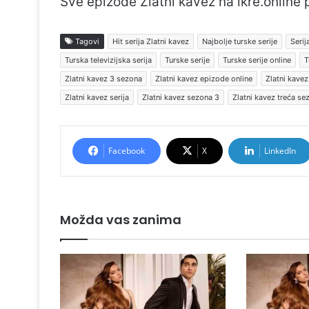
Sve epizode Zlatni kavez na ikre.online
Tagovi
Hit serija Zlatni kavez
Najbolje turske serije
Serij
Turska televizijska serija
Turske serije
Turske serije online
T
Zlatni kavez 3 sezona
Zlatni kavez epizode online
Zlatni kave
Zlatni kavez serija
Zlatni kavez sezona 3
Zlatni kavez treća se
Facebook
X
LinkedIn
Možda vas zanima