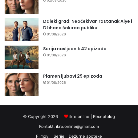
02/08/2026
Daleki grad: Neočekivan rastanak Alye i
Džihana šokirao publiku!
01/08/2026
Serija nasljednik 42 epizoda
01/08/2026
Plamen ljubavi 29 epizoda
01/08/2026
© Copyright 2026 |
ikre.online |
Receptolog
Kontakt:
ikre.online@gmail.com
Filmovi
Serije
Dežurne apoteke