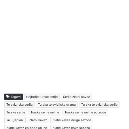
Tagovi
Najbolje turske serije
Serija zlatni kavez
Televizijska serija
Turska televizijska drama
Turska televizijska serija
Turske serije
Turske serije online
Turske serije online epizode
Yalı Çapkını
Zlatni kavez
Zlatni kavez druga sezona
Zlatni kavez epizode online
Zlatni kavez nova sezona