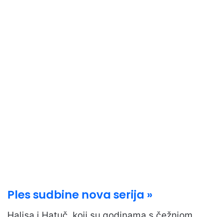
Ples sudbine nova serija »
Halisa i Hatuč, koji su godinama s čežnjom