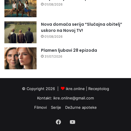
01/08/2026
Nova domaća serija “Slučajna obitelj”
uskoro na Novoj TV!
01/08/2026
Plamen ljubavi 28 epizoda
31/07/2026
© Copyright 2026 |
ikre.online |
Receptolog
Kontakt:
ikre.online@gmail.com
Filmovi
Serije
Dežurne apoteke
Facebook
YouTube