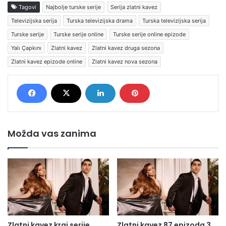
Tagovi
Najbolje turske serije
Serija zlatni kavez
Televizijska serija
Turska televizijska drama
Turska televizijska serija
Turske serije
Turske serije online
Turske serije online epizode
Yalı Çapkını
Zlatni kavez
Zlatni kavez druga sezona
Zlatni kavez epizode online
Zlatni kavez nova sezona
Možda vas zanima
Zlatni kavez kraj serije
Zlatni kavez 87 epizoda 3.