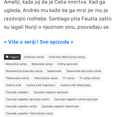
Ameliji, kaže joj da je Celia mmrtva. Kad ga
ugleda, Andrés mu kaže da ga mrzi jer mu je
razdvojio roditelje. Santiago pita Fausta zašto
su lagali Nuriji o njezinom sinu, posvađaju se.
« Više o seriji
I
Sve epizode »
Tagovi
Dramska serija
Dramska televizijska serija
Meksičke serije
Meksicke serije
Online epizode
Romantična dramska serija
telenovela
Telenovele epizode online
Telenovele online
Televizijska serija
TV serije
Tv serije online
Vuelve a Mi
Vuelve a Mi Capitulos
Vuelve a Mi telenovela
Zauvijek zajedno
Zauvijek zajedno epizode
Zauvijek zajedno epizode online
Zauvijek zajedno online epizode
Zauvijek zajedno serija
Zauvijek zajedno telenovela
Zauvijek zajedno Televizijska serija