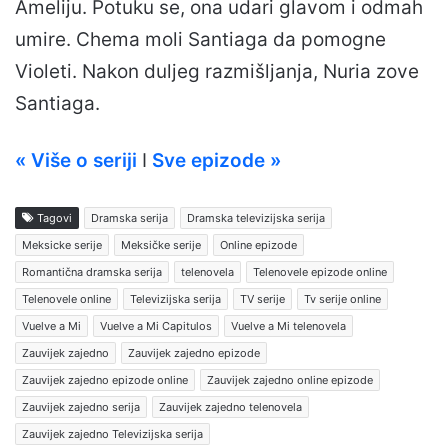
Ameliju. Potuku se, ona udari glavom i odmah
umire. Chema moli Santiaga da pomogne
Violeti. Nakon duljeg razmišljanja, Nuria zove
Santiaga.
« Više o seriji
I
Sve epizode »
Tagovi
Dramska serija
Dramska televizijska serija
Meksicke serije
Meksičke serije
Online epizode
Romantična dramska serija
telenovela
Telenovele epizode online
Telenovele online
Televizijska serija
TV serije
Tv serije online
Vuelve a Mi
Vuelve a Mi Capitulos
Vuelve a Mi telenovela
Zauvijek zajedno
Zauvijek zajedno epizode
Zauvijek zajedno epizode online
Zauvijek zajedno online epizode
Zauvijek zajedno serija
Zauvijek zajedno telenovela
Zauvijek zajedno Televizijska serija