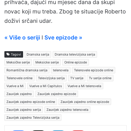
prihvaća, dajući mu mjesec dana da skupi
novac koji mu treba. Zbog te situacije Roberto
doživi srčani udar.
« Više o seriji
I
Sve epizode »
Tagovi
Dramska serija
Dramska televizijska serija
Meksičke serije
Meksicke serije
Online epizode
Romantična dramska serija
telenovela
Telenovele epizode online
Telenovele online
Televizijska serija
TV serije
Tv serije online
Vuelve a Mi
Vuelve a Mi Capitulos
Vuelve a Mi telenovela
Zauvijek zajedno
Zauvijek zajedno epizode
Zauvijek zajedno epizode online
Zauvijek zajedno online epizode
Zauvijek zajedno serija
Zauvijek zajedno telenovela
Zauvijek zajedno Televizijska serija