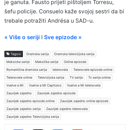
je ganuta. Fausto prijeti pištoljem Torresu,
šefu policije. Consuelo kaže svojoj sestri da bi
trebale potražiti Andrésa u SAD-u.
« Više o seriji
I
Sve epizode »
Tagovi
Dramska serija
Dramska televizijska serija
Meksicke serije
Meksičke serije
Online epizode
Romantična dramska serija
telenovela
Telenovele epizode online
Telenovele online
Televizijska serija
TV serije
Tv serije online
Vuelve a Mi
Vuelve a Mi Capitulos
Vuelve a Mi telenovela
Zauvijek zajedno
Zauvijek zajedno epizode
Zauvijek zajedno epizode online
Zauvijek zajedno online epizode
Zauvijek zajedno serija
Zauvijek zajedno telenovela
Zauvijek zajedno Televizijska serija