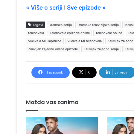
« Više o seriji
I
Sve epizode »
Tagovi
Dramska serija
Dramska televizijska serija
Meksič
telenovela
Telenovele epizode online
Telenovele online
Tele
Vuelve a Mi Capitulos
Vuelve a Mi telenovela
Zauvijek zajedno
Zauvijek zajedno online epizode
Zauvijek zajedno serija
Zauvij
Facebook
X
LinkedIn
Možda vas zanima