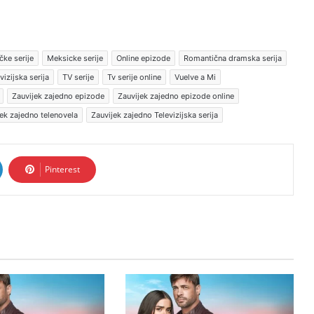
ke serije
Meksicke serije
Online epizode
Romantična dramska serija
vizijska serija
TV serije
Tv serije online
Vuelve a Mi
Zauvijek zajedno epizode
Zauvijek zajedno epizode online
ek zajedno telenovela
Zauvijek zajedno Televizijska serija
Pinterest