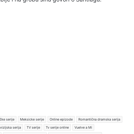
ke serije
Meksicke serije
Online epizode
Romantična dramska serija
vizijska serija
TV serije
Tv serije online
Vuelve a Mi