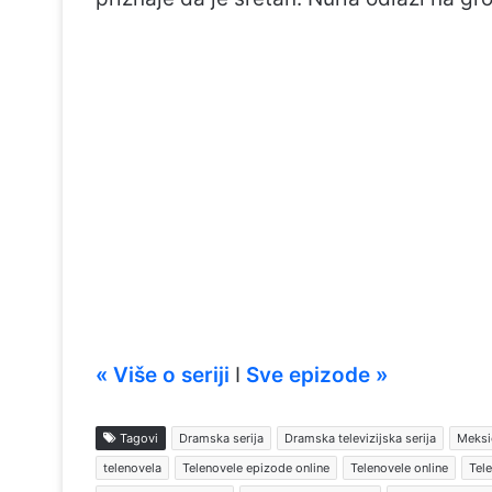
« Više o seriji
I
Sve epizode »
Tagovi
Dramska serija
Dramska televizijska serija
Meksič
telenovela
Telenovele epizode online
Telenovele online
Tele