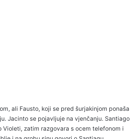
m, ali Fausto, koji se pred šurjakinjom ponaša
nju. Jacinto se pojavljuje na vjenčanju. Santiago
 Violeti, zatim razgovara s ocem telefonom i
oblje i na grobu sinu govori o Santiagu.