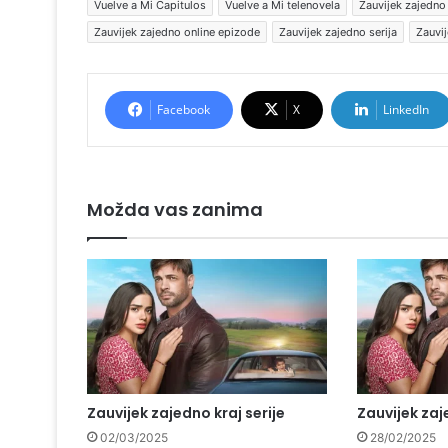
Vuelve a Mi Capitulos
Vuelve a Mi telenovela
Zauvijek zajedno
Zauvijek zajedno online epizode
Zauvijek zajedno serija
Zauvij
Facebook
X
LinkedIn
Možda vas zanima
Zauvijek zajedno kraj serije
Zauvijek za
02/03/2025
28/02/2025