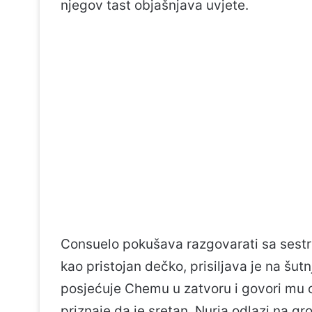
njegov tast objašnjava uvjete.
Consuelo pokušava razgovarati sa sestro
kao pristojan dečko, prisiljava je na šut
posjećuje Chemu u zatvoru i govori mu o
priznaje da je sretan. Nuria odlazi na gr