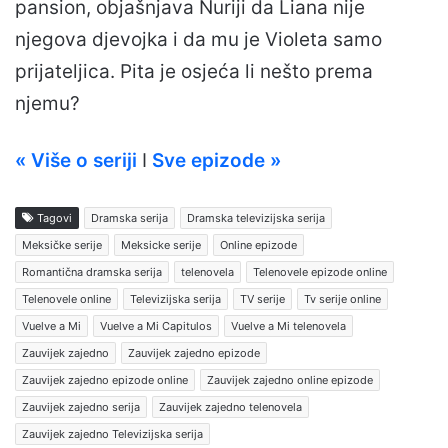
pansion, objašnjava Nuriji da Liana nije
njegova djevojka i da mu je Violeta samo
prijateljica. Pita je osjeća li nešto prema
njemu?
« Više o seriji
I
Sve epizode »
Tagovi
Dramska serija
Dramska televizijska serija
Meksičke serije
Meksicke serije
Online epizode
Romantična dramska serija
telenovela
Telenovele epizode online
Telenovele online
Televizijska serija
TV serije
Tv serije online
Vuelve a Mi
Vuelve a Mi Capitulos
Vuelve a Mi telenovela
Zauvijek zajedno
Zauvijek zajedno epizode
Zauvijek zajedno epizode online
Zauvijek zajedno online epizode
Zauvijek zajedno serija
Zauvijek zajedno telenovela
Zauvijek zajedno Televizijska serija