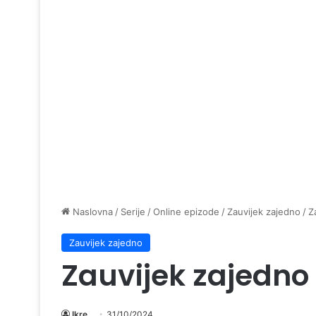
Naslovna
/
Serije
/
Online epizode
/
Zauvijek zajedno
/
Z
Zauvijek zajedno
Zauvijek zajedno
Ikre
31/10/2024