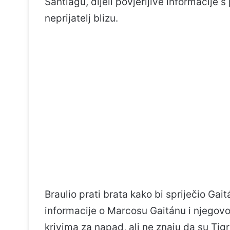
Santiagu, dijeli povjerljive informacije
neprijatelj blizu.
Braulio prati brata kako bi spriječio Gai
informacije o Marcosu Gaitánu i njegovo
krivima za napad, ali ne znaju da su Tigr