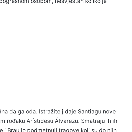
 s pogrešnom osobom, nesvjestan koliko je
tána da ga oda. Istražitelj daje Santiagu nove
m rođaku Arístidesu Álvarezu. Smatraju ih ih
e i Braulio podmetnuli tragove koji su do njih