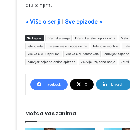
biti s njim.
« Više o seriji
I
Sve epizode »
Tagovi
Dramska serija
Dramska televizijska serija
Meksič
telenovela
Telenovele epizode online
Telenovele online
Tele
Vuelve a Mi Capitulos
Vuelve a Mi telenovela
Zauvijek zajedno
Zauvijek zajedno online epizode
Zauvijek zajedno serija
Zauvij
Facebook
X
LinkedIn
Možda vas zanima