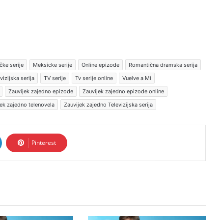
ke serije
Meksicke serije
Online epizode
Romantična dramska serija
vizijska serija
TV serije
Tv serije online
Vuelve a Mi
Zauvijek zajedno epizode
Zauvijek zajedno epizode online
ek zajedno telenovela
Zauvijek zajedno Televizijska serija
Pinterest