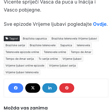
Vicente spriječi Vasca da puca u Inácija i
Vasco pobjegne.
Sve epizode Vrijeme ljubavi pogledajte
Ovdje
.
Tagovi
Brazilska sapunica
Brazilska telenovela Vrijeme ljubavi
Brazilske serije
Brazilske telenovele
Sapunica
telenovela
Telenovele epizode online
Telenovele online
Tempo de Amar
Tempo de Amar serija
Tv serije online
Vrijeme ljubavi
Vrijeme ljubavi online epizode
Vrijeme ljubavi serija
Vrijeme ljubavi telenovela
Možda vas zanima