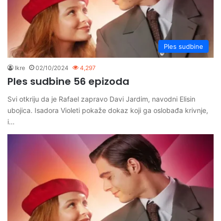
Ples sudbine
Ikre
02/10/2024
4,297
Ples sudbine 56 epizoda
Svi otkriju da je Rafael zapravo Davi Jardim, navodni Elisin
ubojica. Isadora Violeti pokaže dokaz koji ga oslobađa krivnje,
i…