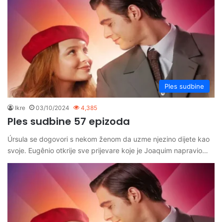
Ples sudbine
Ikre
03/10/2024
4,385
Ples sudbine 57 epizoda
Úrsula se dogovori s nekom ženom da uzme njezino dijete kao
svoje. Eugênio otkrije sve prijevare koje je Joaquim napravio…