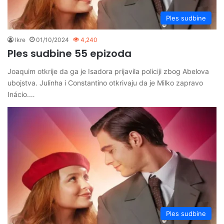
Ples sudbine
Ikre
01/10/2024
4,240
Ples sudbine 55 epizoda
Joaquim otkrije da ga je Isadora prijavila policiji zbog Abelova
ubojstva. Julinha i Constantino otkrivaju da je Milko zapravo
Inácio.…
Ples sudbine