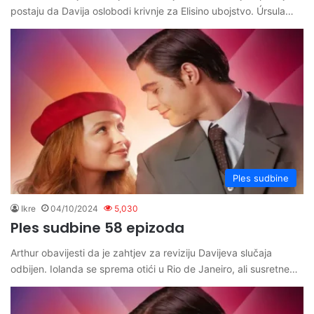
postaju da Davija oslobodi krivnje za Elisino ubojstvo. Úrsula…
Ples sudbine
Ikre
04/10/2024
5,030
Ples sudbine 58 epizoda
Arthur obavijesti da je zahtjev za reviziju Davijeva slučaja
odbijen. Iolanda se sprema otići u Rio de Janeiro, ali susretne…