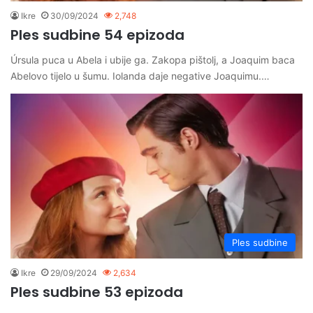
Ikre
30/09/2024
2,748
Ples sudbine 54 epizoda
Úrsula puca u Abela i ubije ga. Zakopa pištolj, a Joaquim baca
Abelovo tijelo u šumu. Iolanda daje negative Joaquimu.…
Ples sudbine
Ikre
29/09/2024
2,634
Ples sudbine 53 epizoda