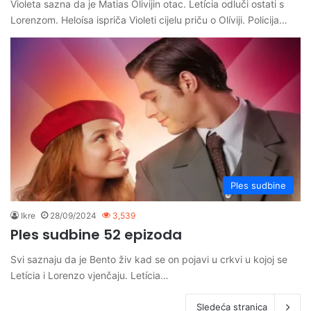
Violeta sazna da je Matias Olivijin otac. Letícia odluči ostati s
Lorenzom. Heloísa ispriča Violeti cijelu priču o Olíviji. Policija…
Ples sudbine
Ikre
28/09/2024
3,539
Ples sudbine 52 epizoda
Svi saznaju da je Bento živ kad se on pojavi u crkvi u kojoj se
Letícia i Lorenzo vjenčaju. Letícia…
Sledeća stranica