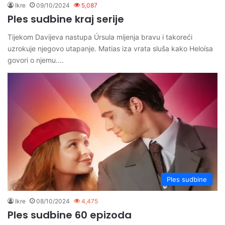
Ikre
09/10/2024
5,087
Ples sudbine kraj serije
Tijekom Davijeva nastupa Úrsula mijenja bravu i takoreći
uzrokuje njegovo utapanje. Matias iza vrata sluša kako Heloísa
govori o njemu.…
Ples sudbine
Ikre
08/10/2024
4,475
Ples sudbine 60 epizoda