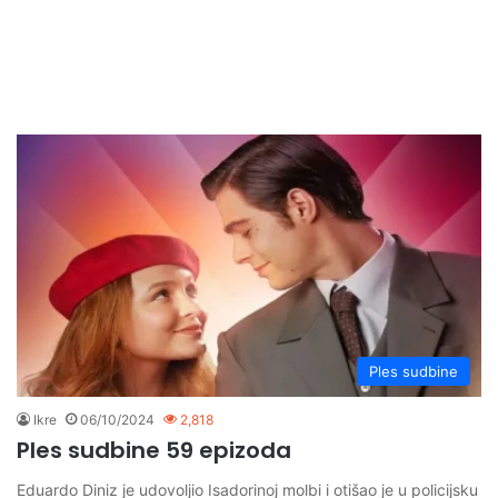
Ples sudbine
Ikre
06/10/2024
2,818
Ples sudbine 59 epizoda
Eduardo Diniz je udovoljio Isadorinoj molbi i otišao je u policijsku