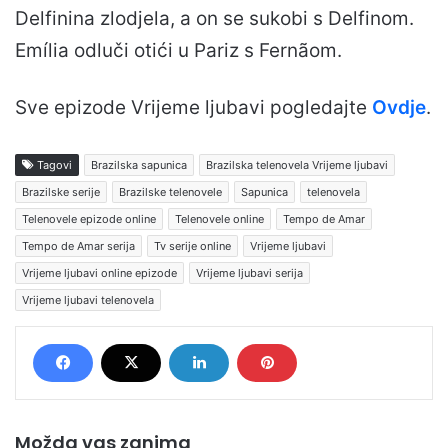
Delfinina zlodjela, a on se sukobi s Delfinom.
Emília odluči otići u Pariz s Fernãom.
Sve epizode Vrijeme ljubavi pogledajte
Ovdje
.
Tagovi
Brazilska sapunica
Brazilska telenovela Vrijeme ljubavi
Brazilske serije
Brazilske telenovele
Sapunica
telenovela
Telenovele epizode online
Telenovele online
Tempo de Amar
Tempo de Amar serija
Tv serije online
Vrijeme ljubavi
Vrijeme ljubavi online epizode
Vrijeme ljubavi serija
Vrijeme ljubavi telenovela
Možda vas zanima