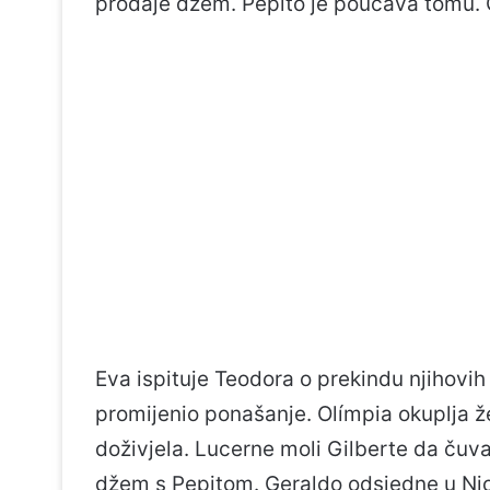
prodaje džem. Pepito je poučava tomu. C
Eva ispituje Teodora o prekindu njihovih 
promijenio ponašanje. Olímpia okuplja ž
doživjela. Lucerne moli Gilberte da čuva
džem s Pepitom. Geraldo odsjedne u Ni