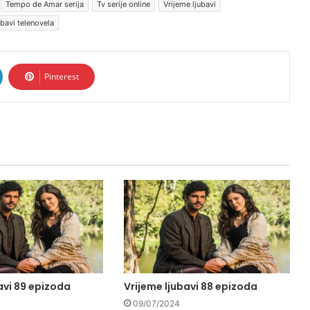
Tempo de Amar serija
Tv serije online
Vrijeme ljubavi
ubavi telenovela
Pinterest
avi 89 epizoda
Vrijeme ljubavi 88 epizoda
09/07/2024