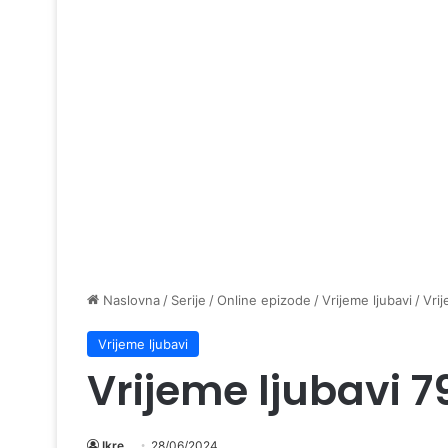
Naslovna
/
Serije
/
Online epizode
/
Vrijeme ljubavi
/
Vrij
Vrijeme ljubavi
Vrijeme ljubavi 7
Ikre
28/06/2024