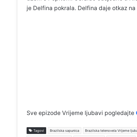
je Delfina pokrala. Delfina daje otkaz na 
Sve epizode Vrijeme ljubavi pogledajte
Tagovi
Brazilska sapunica
Brazilska telenovela Vrijeme ljub