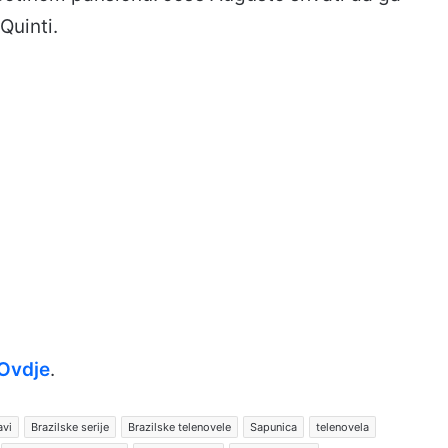
Quinti.
Ovdje
.
avi
Brazilske serije
Brazilske telenovele
Sapunica
telenovela