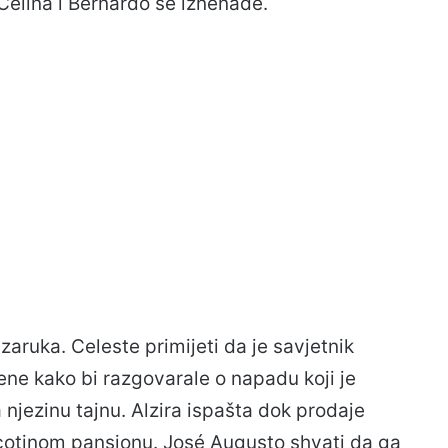
elina i Bernardo se iznenade.
zaruka. Celeste primijeti da je savjetnik
ene kako bi razgovarale o napadu koji je
 njezinu tajnu. Alzira ispašta dok prodaje
cotinom pansionu. José Augusto shvati da ga