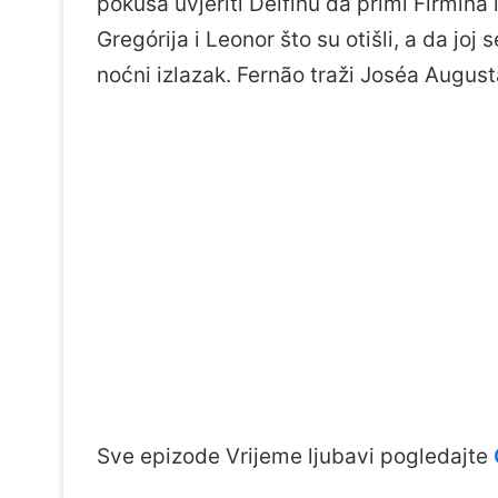
pokuša uvjeriti Delfinu da primi Firmina 
Gregórija i Leonor što su otišli, a da joj
noćni izlazak. Fernão traži Joséa August
Sve epizode Vrijeme ljubavi pogledajte