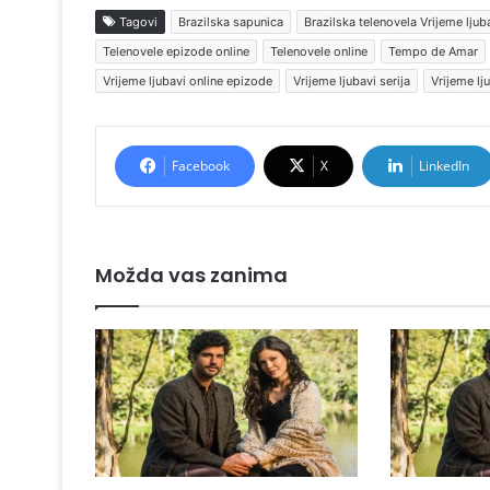
Tagovi
Brazilska sapunica
Brazilska telenovela Vrijeme ljub
Telenovele epizode online
Telenovele online
Tempo de Amar
Vrijeme ljubavi online epizode
Vrijeme ljubavi serija
Vrijeme lj
Facebook
X
LinkedIn
Možda vas zanima