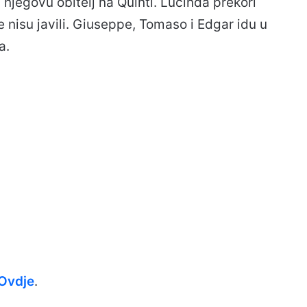
i njegovu obitelj na Quinti. Lucinda prekori
 se nisu javili. Giuseppe, Tomaso i Edgar idu u
a.
Ovdje
.