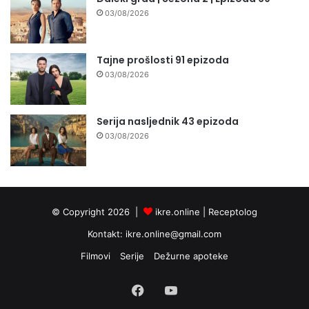
03/08/2026
Tajne prošlosti 91 epizoda
03/08/2026
Serija nasljednik 43 epizoda
03/08/2026
© Copyright 2026 |
ikre.online |
Receptolog
Kontakt:
ikre.online@gmail.com
Filmovi
Serije
Dežurne apoteke
Facebook
YouTube