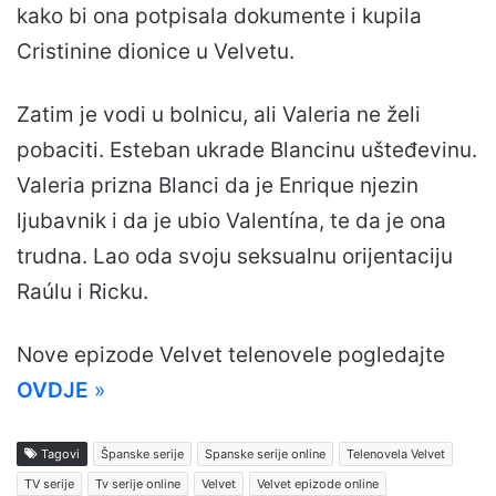
kako bi ona potpisala dokumente i kupila
Cristinine dionice u Velvetu.
Zatim je vodi u bolnicu, ali Valeria ne želi
pobaciti. Esteban ukrade Blancinu ušteđevinu.
Valeria prizna Blanci da je Enrique njezin
ljubavnik i da je ubio Valentína, te da je ona
trudna. Lao oda svoju seksualnu orijentaciju
Raúlu i Ricku.
Nove epizode Velvet telenovele pogledajte
OVDJE
»
Tagovi
Španske serije
Spanske serije online
Telenovela Velvet
TV serije
Tv serije online
Velvet
Velvet epizode online