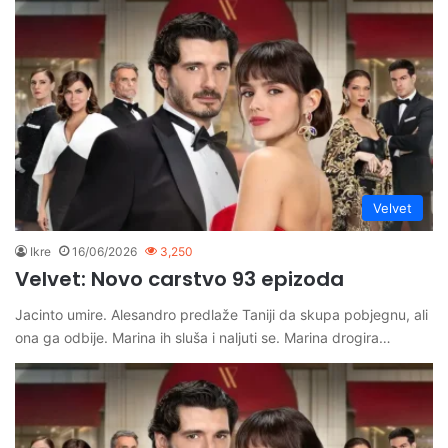
Velvet
Ikre
16/06/2026
3,250
Velvet: Novo carstvo 93 epizoda
Jacinto umire. Alesandro predlaže Taniji da skupa pobjegnu, ali
ona ga odbije. Marina ih sluša i naljuti se. Marina drogira…