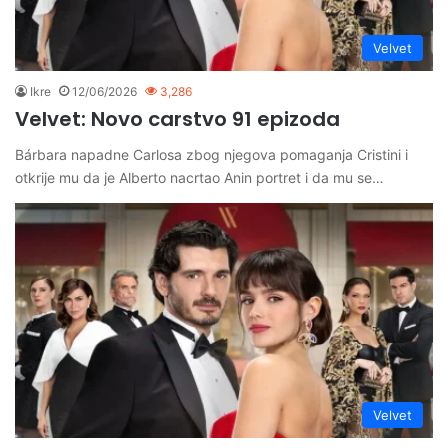
Velvet
Ikre
12/06/2026
3,286
Velvet: Novo carstvo 91 epizoda
Bárbara napadne Carlosa zbog njegova pomaganja Cristini i
otkrije mu da je Alberto nacrtao Anin portret i da mu se…
Velvet