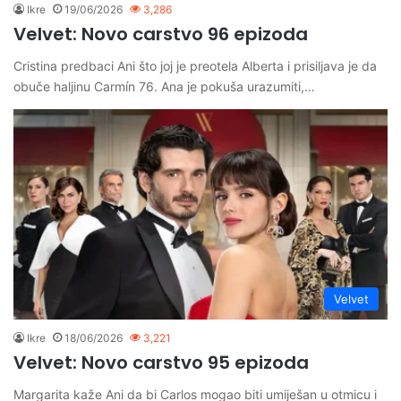
Ikre
19/06/2026
3,286
Velvet: Novo carstvo 96 epizoda
Cristina predbaci Ani što joj je preotela Alberta i prisiljava je da
obuče haljinu Carmín 76. Ana je pokuša urazumiti,…
Velvet
Ikre
18/06/2026
3,221
Velvet: Novo carstvo 95 epizoda
Margarita kaže Ani da bi Carlos mogao biti umiješan u otmicu i