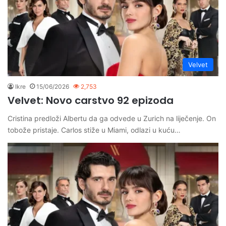
Velvet
Ikre
15/06/2026
2,753
Velvet: Novo carstvo 92 epizoda
Cristina predloži Albertu da ga odvede u Zurich na liječenje. On
tobože pristaje. Carlos stiže u Miami, odlazi u kuću…