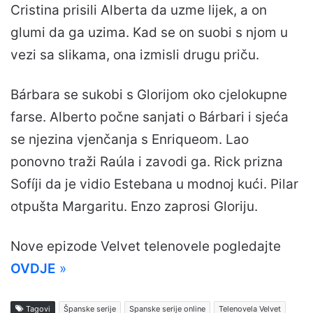
Cristina prisili Alberta da uzme lijek, a on
glumi da ga uzima. Kad se on suobi s njom u
vezi sa slikama, ona izmisli drugu priču.
Bárbara se sukobi s Glorijom oko cjelokupne
farse. Alberto počne sanjati o Bárbari i sjeća
se njezina vjenčanja s Enriqueom. Lao
ponovno traži Raúla i zavodi ga. Rick prizna
Sofíji da je vidio Estebana u modnoj kući. Pilar
otpušta Margaritu. Enzo zaprosi Gloriju.
Nove epizode Velvet telenovele pogledajte
OVDJE
»
Tagovi
Španske serije
Spanske serije online
Telenovela Velvet