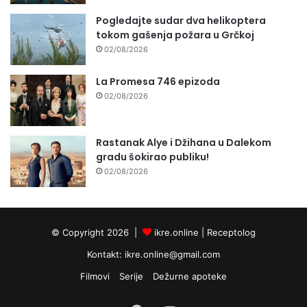
Pogledajte sudar dva helikoptera
tokom gašenja požara u Grčkoj
02/08/2026
La Promesa 746 epizoda
02/08/2026
Rastanak Alye i Džihana u Dalekom
gradu šokirao publiku!
02/08/2026
© Copyright 2026 |
ikre.online |
Receptolog
Kontakt:
ikre.online@gmail.com
Filmovi
Serije
Dežurne apoteke