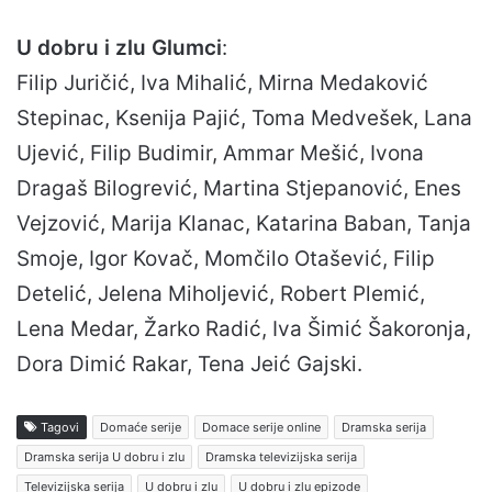
U dobru i zlu Glumci
:
Filip Juričić, Iva Mihalić, Mirna Medaković
Stepinac, Ksenija Pajić, Toma Medvešek, Lana
Ujević, Filip Budimir, Ammar Mešić, Ivona
Dragaš Bilogrević, Martina Stjepanović, Enes
Vejzović, Marija Klanac, Katarina Baban, Tanja
Smoje, Igor Kovač, Momčilo Otašević, Filip
Detelić, Jelena Miholjević, Robert Plemić,
Lena Medar, Žarko Radić, Iva Šimić Šakoronja,
Dora Dimić Rakar, Tena Jeić Gajski.
Tagovi
Domaće serije
Domace serije online
Dramska serija
Dramska serija U dobru i zlu
Dramska televizijska serija
Televizijska serija
U dobru i zlu
U dobru i zlu epizode