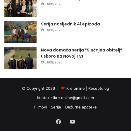
01/08/2026
Serija nasljednik 41 epizoda
01/08/2026
Nova domaća serija “Slučajna obitelj”
uskoro na Novoj TV!
01/08/2026
© Copyright 2026 |
ikre.online |
Receptolog
Kontakt:
ikre.online@gmail.com
Filmovi
Serije
Dežurne apoteke
Facebook
YouTube