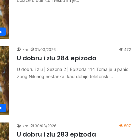
dolaze u bolnicu i teško im je…
lu
Ikre
31/03/2026
472
U dobru i zlu 284 epizoda
U dobru i zlu | Sezona 2 | Epizoda 114 Toma je u panici
zbog Nikinog nestanka, kad dobije telefonski…
lu
Ikre
30/03/2026
507
U dobru i zlu 283 epizoda