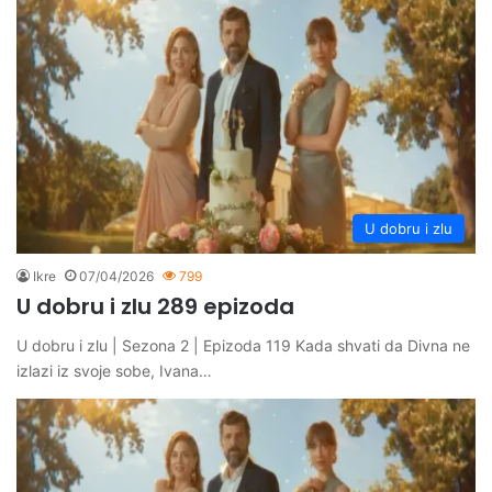
U dobru i zlu
Ikre
07/04/2026
799
U dobru i zlu 289 epizoda
U dobru i zlu | Sezona 2 | Epizoda 119 Kada shvati da Divna ne
izlazi iz svoje sobe, Ivana…