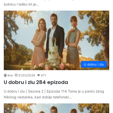
bolnicu i teško im je…
U dobru i zlu
Ikre
31/03/2026
471
U dobru i zlu 284 epizoda
U dobru i zlu | Sezona 2 | Epizoda 114 Toma je u panici zbog
Nikinog nestanka, kad dobije telefonski…