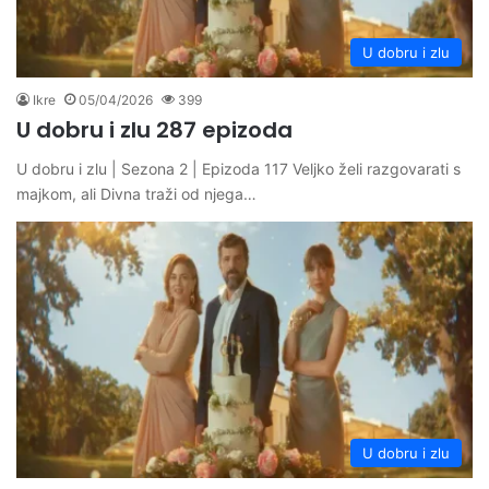
U dobru i zlu
Ikre
05/04/2026
399
U dobru i zlu 287 epizoda
U dobru i zlu | Sezona 2 | Epizoda 117 Veljko želi razgovarati s
majkom, ali Divna traži od njega…
U dobru i zlu