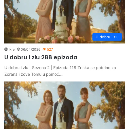
U dobru i zlu
Ikre
06/04/2026
527
U dobru i zlu 288 epizoda
U dobru i zlu | Sezona 2 | Epizoda 118 Zrinka se pobrine za
Zorana i zove Tomu u pomoć.…