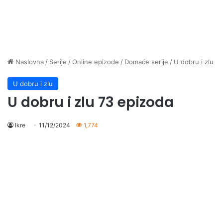
Naslovna
/
Serije
/
Online epizode
/
Domaće serije
/
U dobru i zlu
U dobru i zlu
U dobru i zlu 73 epizoda
Ikre
11/12/2024
1,774