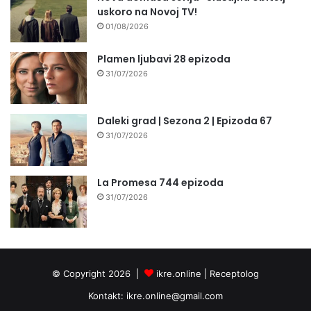
uskoro na Novoj TV!
01/08/2026
Plamen ljubavi 28 epizoda
31/07/2026
Daleki grad | Sezona 2 | Epizoda 67
31/07/2026
La Promesa 744 epizoda
31/07/2026
© Copyright 2026 |
ikre.online |
Receptolog
Kontakt:
ikre.online@gmail.com