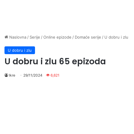
Naslovna
/
Serije
/
Online epizode
/
Domaće serije
/
U dobru i zlu
U dobru i zlu
U dobru i zlu 65 epizoda
Ikre
29/11/2024
6,621