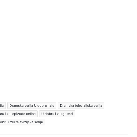
ija
Dramska serija U dobru i zlu
Dramska televizijska serija
ru i zlu epizode online
U dobru i zlu glumci
obru i zlu televizijska serija