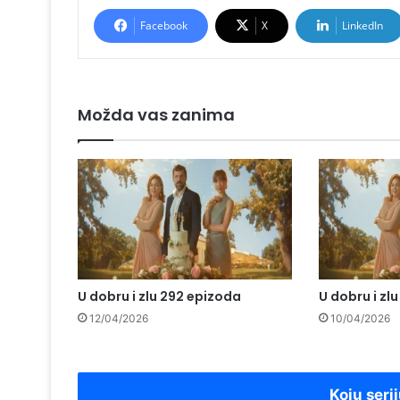
Facebook
X
LinkedIn
Možda vas zanima
U dobru i zlu 292 epizoda
U dobru i zl
12/04/2026
10/04/2026
Koju serij