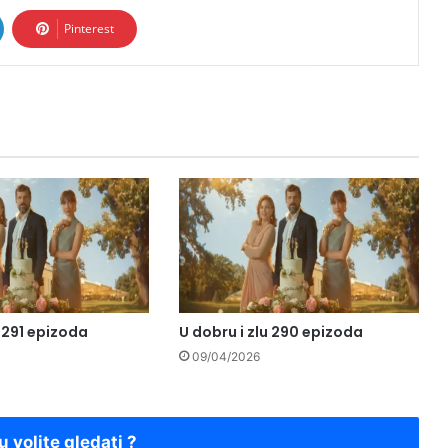
Pinterest
u 291 epizoda
U dobru i zlu 290 epizoda
09/04/2026
u volite gledati ?