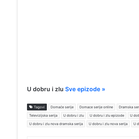
U dobru i zlu
Sve epizode »
Tagovi
Domaće serije
Domace serije online
Dramska ser
Televizijska serija
U dobru i zlu
U dobru i zlu epizode
U dob
U dobru i zlu nova dramska serija
U dobru i zlu nova serija
U d