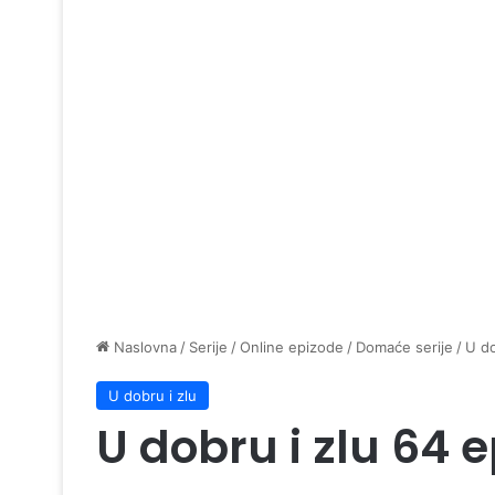
Naslovna
/
Serije
/
Online epizode
/
Domaće serije
/
U do
U dobru i zlu
U dobru i zlu 64 