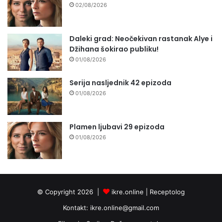
02/08/2026
Daleki grad: Neočekivan rastanak Alye i
Džihana šokirao publiku!
01/08/2026
Serija nasljednik 42 epizoda
01/08/2026
Plamen ljubavi 29 epizoda
01/08/2026
© Copyright 2026 |
ikre.online |
Receptolog
Kontakt:
ikre.online@gmail.com