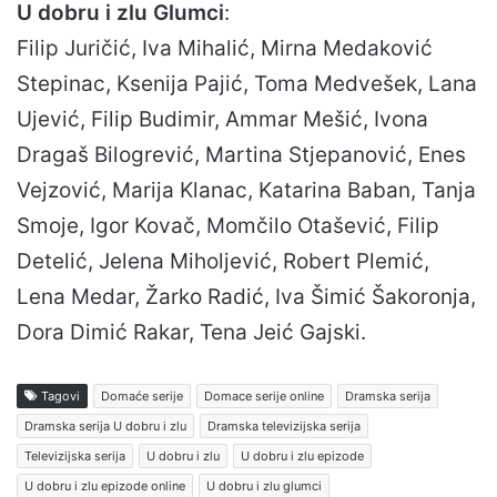
U dobru i zlu Glumci
:
Filip Juričić, Iva Mihalić, Mirna Medaković
Stepinac, Ksenija Pajić, Toma Medvešek, Lana
Ujević, Filip Budimir, Ammar Mešić, Ivona
Dragaš Bilogrević, Martina Stjepanović, Enes
Vejzović, Marija Klanac, Katarina Baban, Tanja
Smoje, Igor Kovač, Momčilo Otašević, Filip
Detelić, Jelena Miholjević, Robert Plemić,
Lena Medar, Žarko Radić, Iva Šimić Šakoronja,
Dora Dimić Rakar, Tena Jeić Gajski.
Tagovi
Domaće serije
Domace serije online
Dramska serija
Dramska serija U dobru i zlu
Dramska televizijska serija
Televizijska serija
U dobru i zlu
U dobru i zlu epizode
U dobru i zlu epizode online
U dobru i zlu glumci