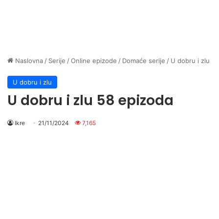
Naslovna
/
Serije
/
Online epizode
/
Domaće serije
/
U dobru i zlu
U dobru i zlu
U dobru i zlu 58 epizoda
Ikre
21/11/2024
7,165