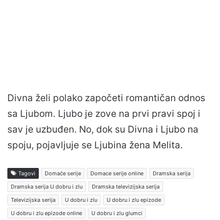
Divna želi polako započeti romantičan odnos
sa Ljubom. Ljubo je zove na prvi pravi spoj i
sav je uzbuđen. No, dok su Divna i Ljubo na
spoju, pojavljuje se Ljubina žena Melita.
Tagovi
Domaće serije
Domace serije online
Dramska serija
Dramska serija U dobru i zlu
Dramska televizijska serija
Televizijska serija
U dobru i zlu
U dobru i zlu epizode
U dobru i zlu epizode online
U dobru i zlu glumci