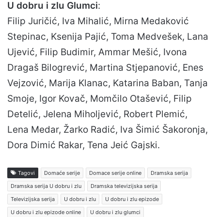
U dobru i zlu Glumci
:
Filip Juričić, Iva Mihalić, Mirna Medaković
Stepinac, Ksenija Pajić, Toma Medvešek, Lana
Ujević, Filip Budimir, Ammar Mešić, Ivona
Dragaš Bilogrević, Martina Stjepanović, Enes
Vejzović, Marija Klanac, Katarina Baban, Tanja
Smoje, Igor Kovač, Momčilo Otašević, Filip
Detelić, Jelena Miholjević, Robert Plemić,
Lena Medar, Žarko Radić, Iva Šimić Šakoronja,
Dora Dimić Rakar, Tena Jeić Gajski.
Tagovi
Domaće serije
Domace serije online
Dramska serija
Dramska serija U dobru i zlu
Dramska televizijska serija
Televizijska serija
U dobru i zlu
U dobru i zlu epizode
U dobru i zlu epizode online
U dobru i zlu glumci