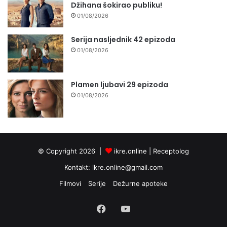
Džihana šokirao publiku!
01/08/2026
Serija nasljednik 42 epizoda
01/08/2026
Plamen ljubavi 29 epizoda
01/08/2026
© Copyright 2026 |
ikre.online |
Receptolog
Kontakt:
ikre.online@gmail.com
Filmovi
Serije
Dežurne apoteke
Facebook
YouTube