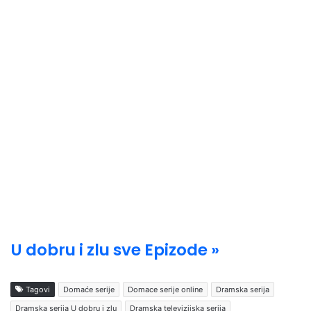
U dobru i zlu sve Epizode »
Tagovi
Domaće serije
Domace serije online
Dramska serija
Dramska serija U dobru i zlu
Dramska televizijska serija