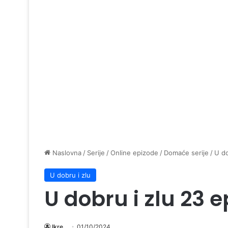
Naslovna
/
Serije
/
Online epizode
/
Domaće serije
/
U do
U dobru i zlu
U dobru i zlu 23 
Ikre
01/10/2024