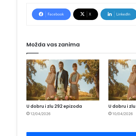
Facebook
X
LinkedIn
Možda vas zanima
U dobru i zlu 292 epizoda
U dobru i zl
12/04/2026
10/04/2026