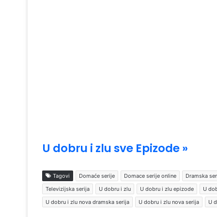
U dobru i zlu sve Epizode »
Tagovi
Domaće serije
Domace serije online
Dramska ser
Televizijska serija
U dobru i zlu
U dobru i zlu epizode
U dob
U dobru i zlu nova dramska serija
U dobru i zlu nova serija
U d