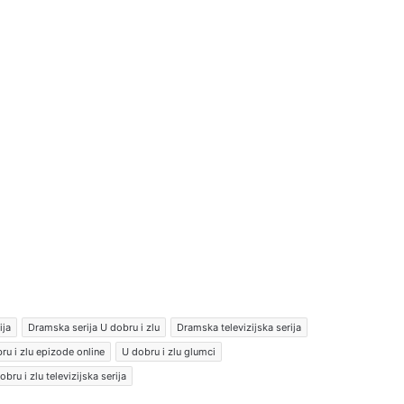
ija
Dramska serija U dobru i zlu
Dramska televizijska serija
ru i zlu epizode online
U dobru i zlu glumci
obru i zlu televizijska serija