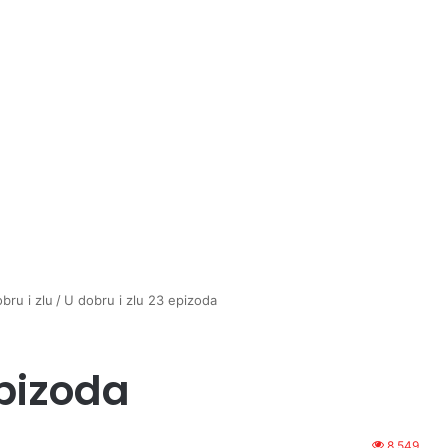
bru i zlu
/
U dobru i zlu 23 epizoda
epizoda
8,549