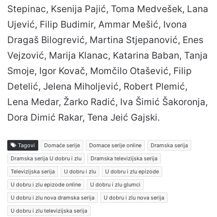
Stepinac, Ksenija Pajić, Toma Medvešek, Lana
Ujević, Filip Budimir, Ammar Mešić, Ivona
Dragaš Bilogrević, Martina Stjepanović, Enes
Vejzović, Marija Klanac, Katarina Baban, Tanja
Smoje, Igor Kovač, Momčilo Otašević, Filip
Detelić, Jelena Miholjević, Robert Plemić,
Lena Medar, Žarko Radić, Iva Šimić Šakoronja,
Dora Dimić Rakar, Tena Jeić Gajski.
Tagovi
Domaće serije
Domace serije online
Dramska serija
Dramska serija U dobru i zlu
Dramska televizijska serija
Televizijska serija
U dobru i zlu
U dobru i zlu epizode
U dobru i zlu epizode online
U dobru i zlu glumci
U dobru i zlu nova dramska serija
U dobru i zlu nova serija
U dobru i zlu televizijska serija