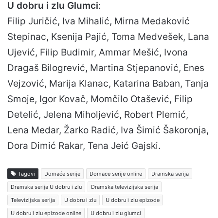
U dobru i zlu Glumci
:
Filip Juričić, Iva Mihalić, Mirna Medaković
Stepinac, Ksenija Pajić, Toma Medvešek, Lana
Ujević, Filip Budimir, Ammar Mešić, Ivona
Dragaš Bilogrević, Martina Stjepanović, Enes
Vejzović, Marija Klanac, Katarina Baban, Tanja
Smoje, Igor Kovač, Momčilo Otašević, Filip
Detelić, Jelena Miholjević, Robert Plemić,
Lena Medar, Žarko Radić, Iva Šimić Šakoronja,
Dora Dimić Rakar, Tena Jeić Gajski.
Tagovi
Domaće serije
Domace serije online
Dramska serija
Dramska serija U dobru i zlu
Dramska televizijska serija
Televizijska serija
U dobru i zlu
U dobru i zlu epizode
U dobru i zlu epizode online
U dobru i zlu glumci