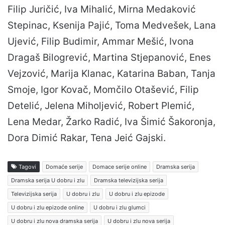
Filip Juričić, Iva Mihalić, Mirna Medaković
Stepinac, Ksenija Pajić, Toma Medvešek, Lana
Ujević, Filip Budimir, Ammar Mešić, Ivona
Dragaš Bilogrević, Martina Stjepanović, Enes
Vejzović, Marija Klanac, Katarina Baban, Tanja
Smoje, Igor Kovač, Momčilo Otašević, Filip
Detelić, Jelena Miholjević, Robert Plemić,
Lena Medar, Žarko Radić, Iva Šimić Šakoronja,
Dora Dimić Rakar, Tena Jeić Gajski.
Tagovi
Domaće serije
Domace serije online
Dramska serija
Dramska serija U dobru i zlu
Dramska televizijska serija
Televizijska serija
U dobru i zlu
U dobru i zlu epizode
U dobru i zlu epizode online
U dobru i zlu glumci
U dobru i zlu nova dramska serija
U dobru i zlu nova serija