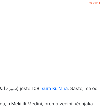
2,011
(arapski: سورة الكوثر) jeste 108.
sura Kur’ana
. Sastoji se od
na, u Meki ili Medini, prema većini učenjaka