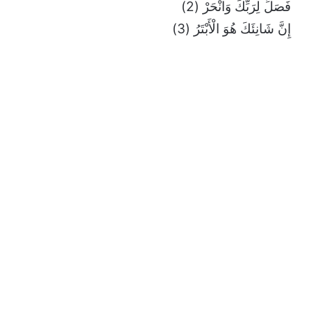
فَصَلِّ لِرَبِّكَ وَانْحَرْ (2)
إِنَّ شَانِئَكَ هُوَ الْأَبْتَرُ (3)
)