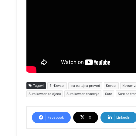
Tagovi
El-Kevser
Ina ea tajna prevod
Kevser
Kevser z
Sura kevser za djecu
Sura kevser znacenje
Sure
Sure sa tra
Facebook
X
LinkedIn