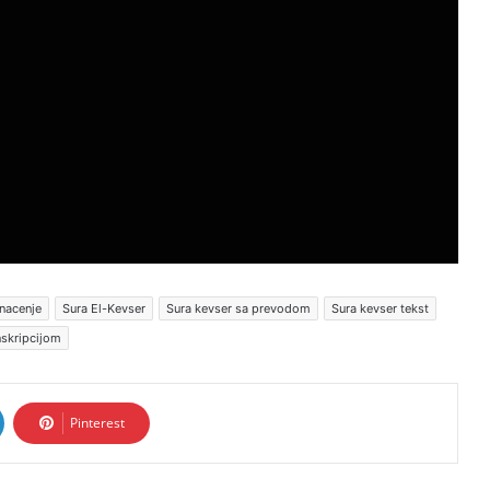
nacenje
Sura El-Kevser
Sura kevser sa prevodom
Sura kevser tekst
nskripcijom
Pinterest