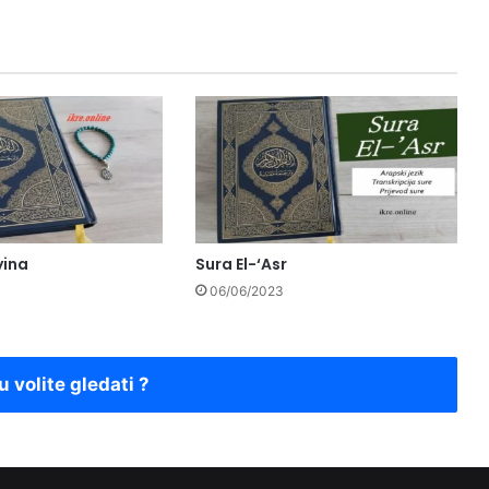
yina
Sura El-‘Asr
06/06/2023
u volite gledati ?