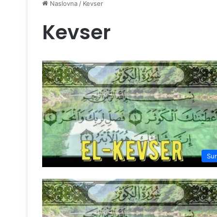
Naslovna
/
Kevser
Kevser
Su