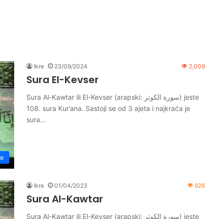
Ikre
23/09/2024
2,009
Sura El-Kevser
Sura Al-Kawtar ili El-Kevser (arapski: سورة الكوثر) jeste
108. sura Kur’ana. Sastoji se od 3 ajeta i najkraća je
sura…
re
Ikre
01/04/2023
928
Sura Al-Kawtar
Sura Al-Kawtar ili El-Kevser (arapski: سورة الكوثر) jeste